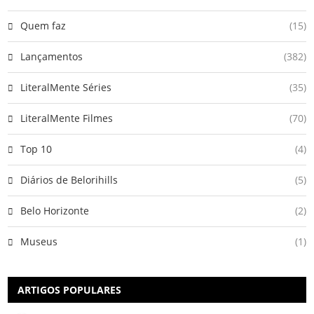
Quem faz
(15)
Lançamentos
(382)
LiteralMente Séries
(35)
LiteralMente Filmes
(70)
Top 10
(4)
Diários de Belorihills
(5)
Belo Horizonte
(2)
Museus
(1)
ARTIGOS POPULARES