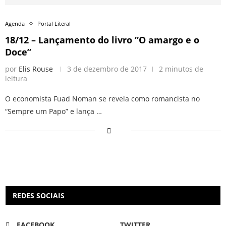
Agenda
Portal Literal
18/12 – Lançamento do livro “O amargo e o
Doce”
por
Elis Rouse
3 de dezembro de 2017
2 minutos de
leitura
O economista Fuad Noman se revela como romancista no
“Sempre um Papo” e lança …
REDES SOCIAIS
FACEBOOK
TWITTER