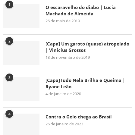
1
O escaravelho do diabo | Lúcia
Machado de Almeida
26 de maio de 2019
2
[Capa] Um garoto (quase) atropelado
| Vinicius Grossos
18 de novembro de 2019
3
[Capa]Tudo Nela Brilha e Queima |
Ryane Leão
4 de janeiro de 2020
4
Contra o Gelo chega ao Brasil
26 de janeiro de 2023