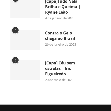
[Capa]Tudo Nela
Brilha e Queima |
Ryane Leão
4 de janeiro de 2020
4
Contra o Gelo
chega ao Brasil
26 de janeiro de 2023
5
[Capa] Céu sem
estrelas – Iris
Figueiredo
20 de maio de 2020