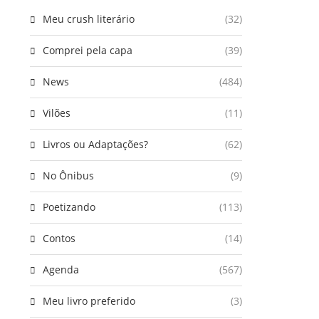
Meu crush literário
(32)
Comprei pela capa
(39)
News
(484)
Vilões
(11)
Livros ou Adaptações?
(62)
No Ônibus
(9)
Poetizando
(113)
Contos
(14)
Agenda
(567)
Meu livro preferido
(3)