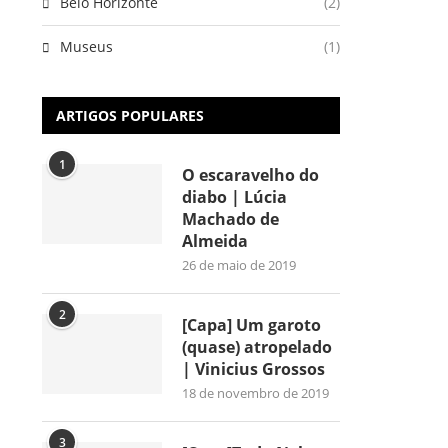
Belo Horizonte
(2)
Museus
(1)
ARTIGOS POPULARES
1
O escaravelho do
diabo | Lúcia
Machado de
Almeida
26 de maio de 2019
2
[Capa] Um garoto
(quase) atropelado
| Vinicius Grossos
18 de novembro de 2019
3