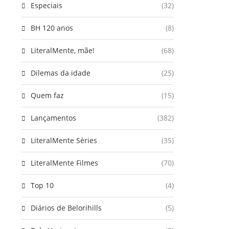
Especiais
(32)
BH 120 anos
(8)
LiteralMente, mãe!
(68)
Dilemas da idade
(25)
Quem faz
(15)
Lançamentos
(382)
LiteralMente Séries
(35)
LiteralMente Filmes
(70)
Top 10
(4)
Diários de Belorihills
(5)