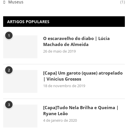
Museus
(1)
ARTIGOS POPULARES
1
O escaravelho do diabo | Lúcia
Machado de Almeida
26 de maio de 2019
2
[Capa] Um garoto (quase) atropelado
| Vinicius Grossos
18 de novembro de 2019
3
[Capa]Tudo Nela Brilha e Queima |
Ryane Leão
4 de janeiro de 2020