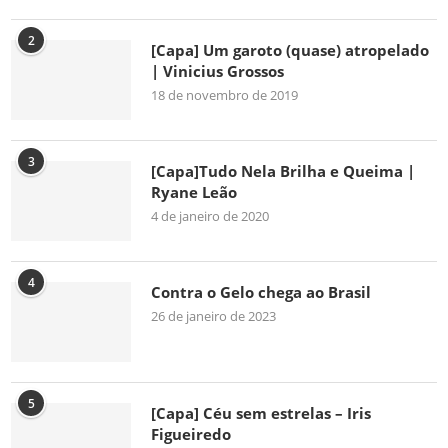
2
[Capa] Um garoto (quase) atropelado
| Vinicius Grossos
18 de novembro de 2019
3
[Capa]Tudo Nela Brilha e Queima |
Ryane Leão
4 de janeiro de 2020
4
Contra o Gelo chega ao Brasil
26 de janeiro de 2023
5
[Capa] Céu sem estrelas – Iris
Figueiredo