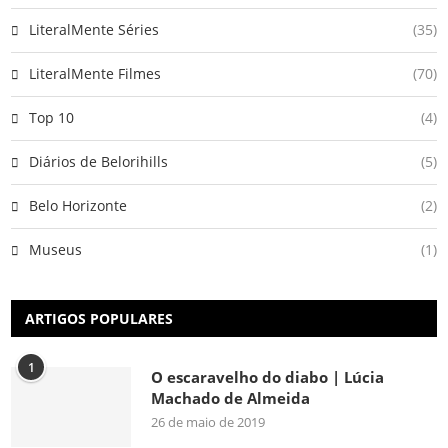
LiteralMente Séries
(35)
LiteralMente Filmes
(70)
Top 10
(4)
Diários de Belorihills
(5)
Belo Horizonte
(2)
Museus
(1)
ARTIGOS POPULARES
1
O escaravelho do diabo | Lúcia
Machado de Almeida
26 de maio de 2019