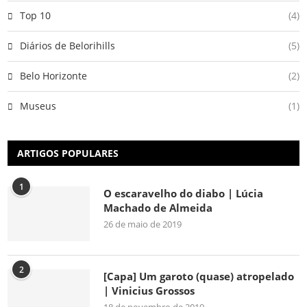
Top 10
(4)
Diários de Belorihills
(5)
Belo Horizonte
(2)
Museus
(1)
ARTIGOS POPULARES
1
O escaravelho do diabo | Lúcia
Machado de Almeida
26 de maio de 2019
2
[Capa] Um garoto (quase) atropelado
| Vinicius Grossos
18 de novembro de 2019