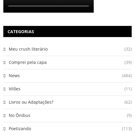
CATEGORIAS
Meu crush literário
(32)
Comprei pela capa
(39)
News
(484)
Vilões
(11)
Livros ou Adaptações?
(62)
No Ônibus
(9)
Poetizando
(113)