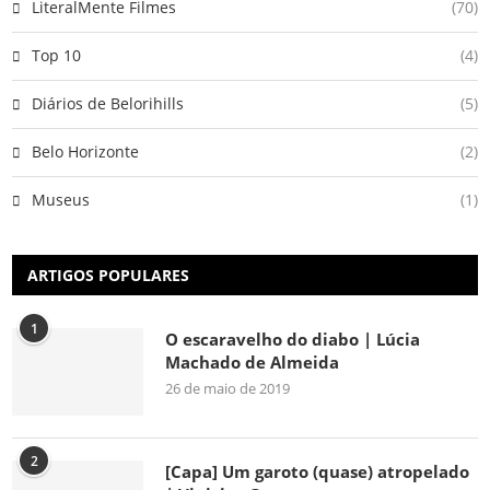
LiteralMente Filmes
(70)
Top 10
(4)
Diários de Belorihills
(5)
Belo Horizonte
(2)
Museus
(1)
ARTIGOS POPULARES
1
O escaravelho do diabo | Lúcia
Machado de Almeida
26 de maio de 2019
2
[Capa] Um garoto (quase) atropelado