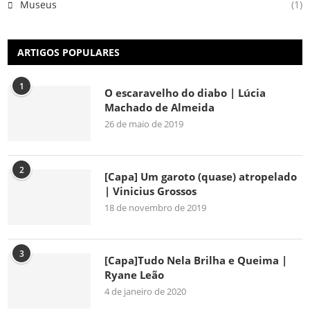
Museus
(1)
ARTIGOS POPULARES
1
O escaravelho do diabo | Lúcia
Machado de Almeida
26 de maio de 2019
2
[Capa] Um garoto (quase) atropelado
| Vinicius Grossos
18 de novembro de 2019
3
[Capa]Tudo Nela Brilha e Queima |
Ryane Leão
4 de janeiro de 2020