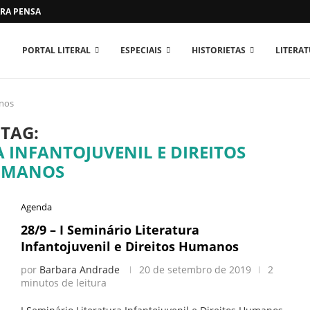
RA PENSAR O MUNDO...
PORTAL LITERAL
ESPECIAIS
HISTORIETAS
LITERA
anos
TAG:
A INFANTOJUVENIL E DIREITOS
UMANOS
Agenda
28/9 – I Seminário Literatura
Infantojuvenil e Direitos Humanos
por
Barbara Andrade
20 de setembro de 2019
2
minutos de leitura