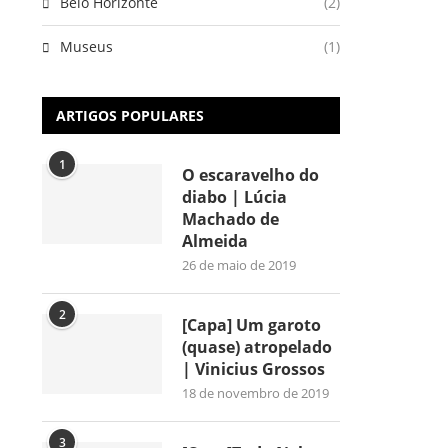
Belo Horizonte
(2)
Museus
(1)
ARTIGOS POPULARES
1
O escaravelho do
diabo | Lúcia
Machado de
Almeida
26 de maio de 2019
2
[Capa] Um garoto
(quase) atropelado
| Vinicius Grossos
18 de novembro de 2019
3