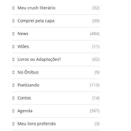
Meu crush literário
(32)
Comprei pela capa
(39)
News
(484)
Vilões
(11)
Livros ou Adaptações?
(62)
No Ônibus
(9)
Poetizando
(113)
Contos
(14)
Agenda
(567)
Meu livro preferido
(3)