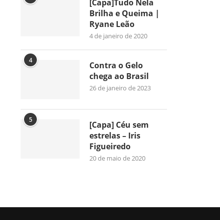
[Capa]Tudo Nela
Brilha e Queima |
Ryane Leão
4 de janeiro de 2020
4
Contra o Gelo
chega ao Brasil
26 de janeiro de 2023
5
[Capa] Céu sem
estrelas – Iris
Figueiredo
20 de maio de 2020