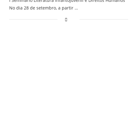
I Seminário Literatura Infantojuvenil e Direitos Humanos
No dia 28 de setembro, a partir …