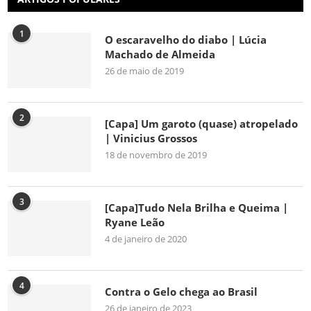
1
O escaravelho do diabo | Lúcia
Machado de Almeida
26 de maio de 2019
2
[Capa] Um garoto (quase) atropelado
| Vinicius Grossos
18 de novembro de 2019
3
[Capa]Tudo Nela Brilha e Queima |
Ryane Leão
4 de janeiro de 2020
4
Contra o Gelo chega ao Brasil
26 de janeiro de 2023