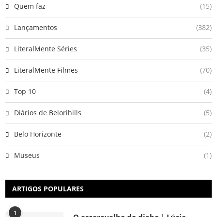
Quem faz
(15)
Lançamentos
(382)
LiteralMente Séries
(35)
LiteralMente Filmes
(70)
Top 10
(4)
Diários de Belorihills
(5)
Belo Horizonte
(2)
Museus
(1)
ARTIGOS POPULARES
1