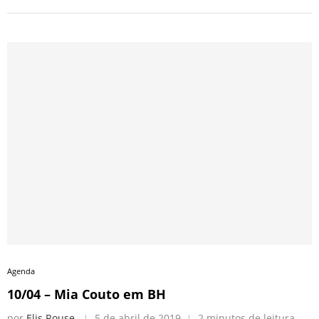
Agenda
10/04 – Mia Couto em BH
por
Elis Rouse
5 de abril de 2019
2 minutos de leitura