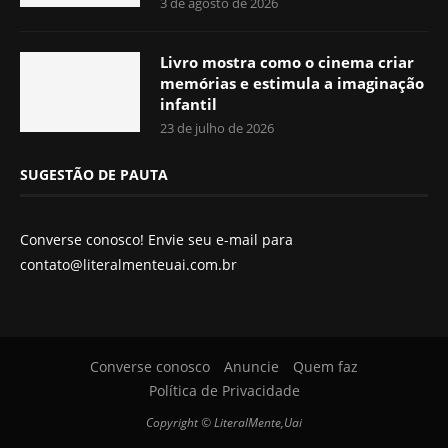
3 de agosto de 2026
Livro mostra como o cinema criar
memórias e estimula a imaginação
infantil
23 de julho de 2026
SUGESTÃO DE PAUTA
Converse conosco! Envie seu e-mail para
contato@literalmenteuai.com.br
Converse conosco
Anuncie
Quem faz
Política de Privacidade
Copyright © LiteralMente,Uai