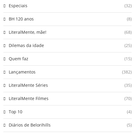
Especiais
(32)
BH 120 anos
(8)
LiteralMente, mãe!
(68)
Dilemas da idade
(25)
Quem faz
(15)
Lançamentos
(382)
LiteralMente Séries
(35)
LiteralMente Filmes
(70)
Top 10
(4)
Diários de Belorihills
(5)