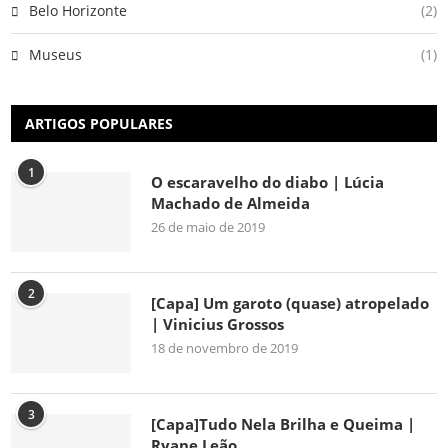
Belo Horizonte
(2)
Museus
(1)
ARTIGOS POPULARES
1
O escaravelho do diabo | Lúcia
Machado de Almeida
26 de maio de 2019
2
[Capa] Um garoto (quase) atropelado
| Vinicius Grossos
18 de novembro de 2019
3
[Capa]Tudo Nela Brilha e Queima |
Ryane Leão