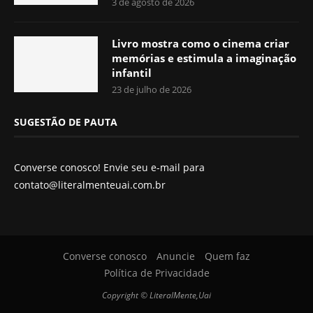
3 de agosto de 2026
Livro mostra como o cinema criar
memórias e estimula a imaginação
infantil
23 de julho de 2026
SUGESTÃO DE PAUTA
Converse conosco! Envie seu e-mail para
contato@literalmenteuai.com.br
Converse conosco
Anuncie
Quem faz
Política de Privacidade
Copyright © LiteralMente,Uai