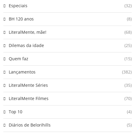
Especiais
(32)
BH 120 anos
(8)
LiteralMente, mãe!
(68)
Dilemas da idade
(25)
Quem faz
(15)
Lançamentos
(382)
LiteralMente Séries
(35)
LiteralMente Filmes
(70)
Top 10
(4)
Diários de Belorihills
(5)