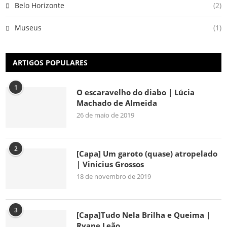
Belo Horizonte
(2)
Museus
(1)
ARTIGOS POPULARES
1
O escaravelho do diabo | Lúcia
Machado de Almeida
26 de maio de 2019
2
[Capa] Um garoto (quase) atropelado
| Vinicius Grossos
18 de novembro de 2019
3
[Capa]Tudo Nela Brilha e Queima |
Ryane Leão