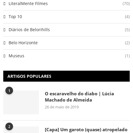
LiteralMente Filmes
(70)
Top 10
(4)
Diários de Belorihills
(5)
Belo Horizonte
(2)
Museus
(1)
ARTIGOS POPULARES
1
O escaravelho do diabo | Lúcia
Machado de Almeida
26 de maio de 2019
2
[Capa] Um garoto (quase) atropelado