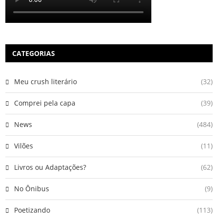
CATEGORIAS
Meu crush literário
(32)
Comprei pela capa
(39)
News
(484)
Vilões
(11)
Livros ou Adaptações?
(62)
No Ônibus
(9)
Poetizando
(113)