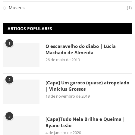
Museus
(1)
ARTIGOS POPULARES
1
O escaravelho do diabo | Lúcia
Machado de Almeida
26 de maio de 2019
2
[Capa] Um garoto (quase) atropelado
| Vinicius Grossos
18 de novembro de 2019
3
[Capa]Tudo Nela Brilha e Queima |
Ryane Leão
4 de janeiro de 2020