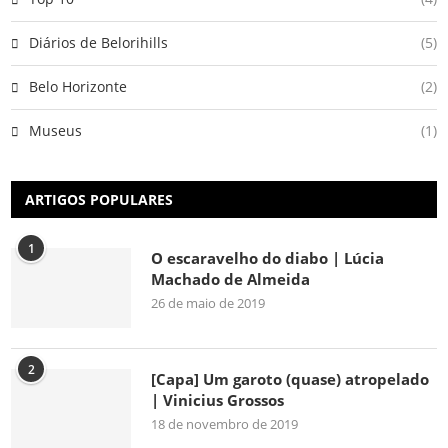
Diários de Belorihills
(5)
Belo Horizonte
(2)
Museus
(1)
ARTIGOS POPULARES
1
O escaravelho do diabo | Lúcia
Machado de Almeida
26 de maio de 2019
2
[Capa] Um garoto (quase) atropelado
| Vinicius Grossos
18 de novembro de 2019