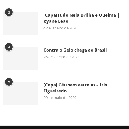
3
[Capa]Tudo Nela Brilha e Queima |
Ryane Leão
4 de janeiro de 2020
4
Contra o Gelo chega ao Brasil
26 de janeiro de 2023
5
[Capa] Céu sem estrelas – Iris
Figueiredo
20 de maio de 2020