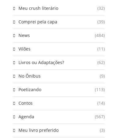
Meu crush literário
(32)
Comprei pela capa
(39)
News
(484)
Vilões
(11)
Livros ou Adaptações?
(62)
No Ônibus
(9)
Poetizando
(113)
Contos
(14)
Agenda
(567)
Meu livro preferido
(3)