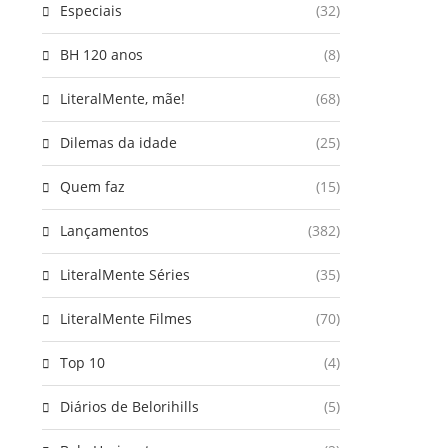
Especiais
(32)
BH 120 anos
(8)
LiteralMente, mãe!
(68)
Dilemas da idade
(25)
Quem faz
(15)
Lançamentos
(382)
LiteralMente Séries
(35)
LiteralMente Filmes
(70)
Top 10
(4)
Diários de Belorihills
(5)