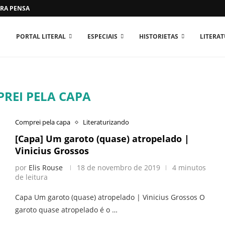
RA PENSAR O MUNDO...
PORTAL LITERAL
ESPECIAIS
HISTORIETAS
LITERA
REI PELA CAPA
Comprei pela capa
Literaturizando
[Capa] Um garoto (quase) atropelado |
Vinicius Grossos
por
Elis Rouse
18 de novembro de 2019
4 minutos
de leitura
Capa Um garoto (quase) atropelado | Vinicius Grossos O
garoto quase atropelado é o …