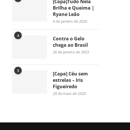
[Capa]Tudo Nela
Brilha e Queima |
Ryane Leão
4 de janeiro de 2020
4
Contra o Gelo
chega ao Brasil
26 de janeiro de 2023
5
[Capa] Céu sem
estrelas – Iris
Figueiredo
20 de maio de 2020