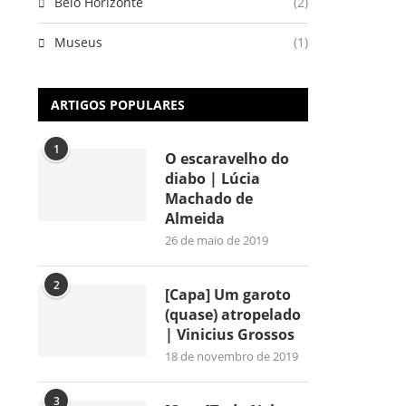
Belo Horizonte
(2)
Museus
(1)
ARTIGOS POPULARES
1
O escaravelho do
diabo | Lúcia
Machado de
Almeida
26 de maio de 2019
2
[Capa] Um garoto
(quase) atropelado
| Vinicius Grossos
18 de novembro de 2019
3