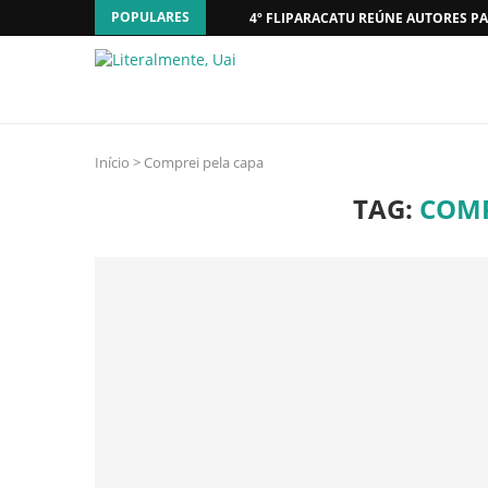
POPULARES
4º FLIPARACATU REÚNE AUTORES PA
Início
>
Comprei pela capa
TAG:
COMP