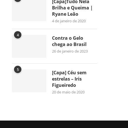
[Capa]Tudo Nela
Brilha e Queima |
Ryane Leão
4 de janeiro de 2020
4
Contra o Gelo
chega ao Brasil
26 de janeiro de 2023
5
[Capa] Céu sem
estrelas – Iris
Figueiredo
20 de maio de 2020