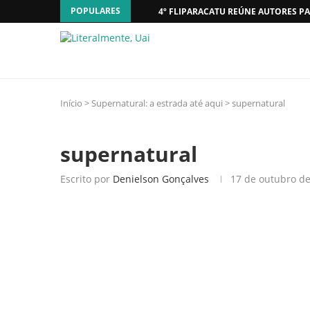
POPULARES
4º FLIPARACATU REÚNE AUTORES PA
Início
>
Supernatural: a estrada até aqui
>
supernatural
supernatural
Escrito por
Denielson Gonçalves
17 de outubro d