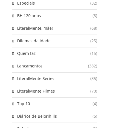
Especiais
(32)
BH 120 anos
(8)
LiteralMente, mãe!
(68)
Dilemas da idade
(25)
Quem faz
(15)
Lançamentos
(382)
LiteralMente Séries
(35)
LiteralMente Filmes
(70)
Top 10
(4)
Diários de Belorihills
(5)