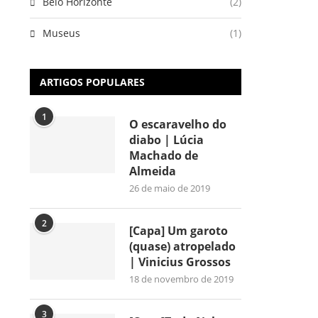
Belo Horizonte
(2)
Museus
(1)
ARTIGOS POPULARES
1
O escaravelho do
diabo | Lúcia
Machado de
Almeida
26 de maio de 2019
2
[Capa] Um garoto
(quase) atropelado
| Vinicius Grossos
18 de novembro de 2019
3