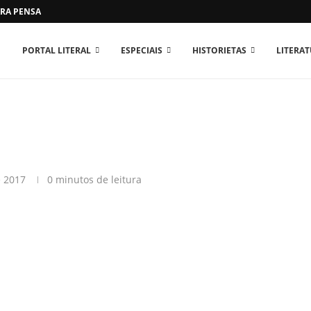
RA PENSAR O MUNDO...
PORTAL LITERAL
ESPECIAIS
HISTORIETAS
LITERA
e 2017
0 minutos de leitura