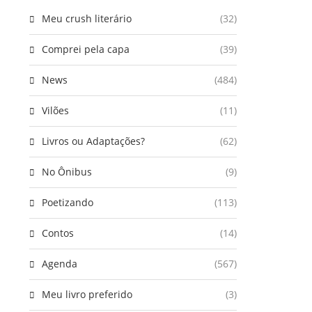
Meu crush literário
(32)
Comprei pela capa
(39)
News
(484)
Vilões
(11)
Livros ou Adaptações?
(62)
No Ônibus
(9)
Poetizando
(113)
Contos
(14)
Agenda
(567)
Meu livro preferido
(3)