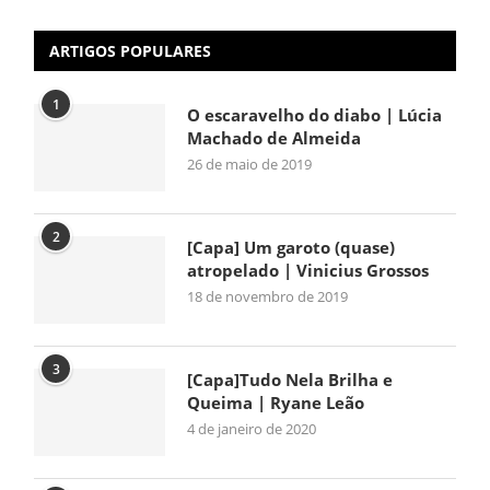
ARTIGOS POPULARES
1
O escaravelho do diabo | Lúcia
Machado de Almeida
26 de maio de 2019
2
[Capa] Um garoto (quase)
atropelado | Vinicius Grossos
18 de novembro de 2019
3
[Capa]Tudo Nela Brilha e
Queima | Ryane Leão
4 de janeiro de 2020