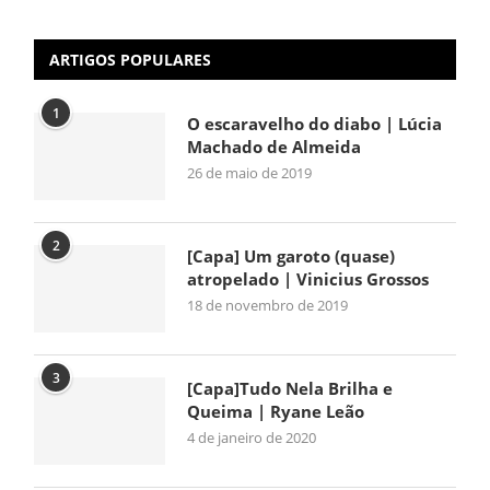
ARTIGOS POPULARES
1
O escaravelho do diabo | Lúcia
Machado de Almeida
26 de maio de 2019
2
[Capa] Um garoto (quase)
atropelado | Vinicius Grossos
18 de novembro de 2019
3
[Capa]Tudo Nela Brilha e
Queima | Ryane Leão
4 de janeiro de 2020