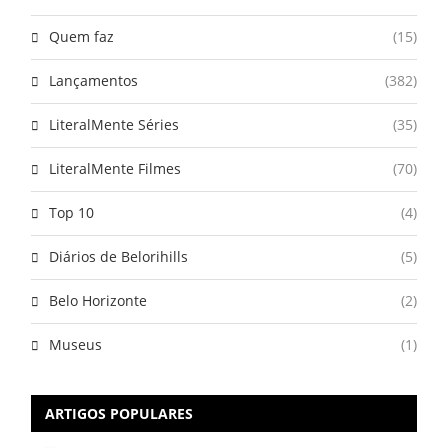
Quem faz
(15)
Lançamentos
(382)
LiteralMente Séries
(35)
LiteralMente Filmes
(70)
Top 10
(4)
Diários de Belorihills
(5)
Belo Horizonte
(2)
Museus
(1)
ARTIGOS POPULARES