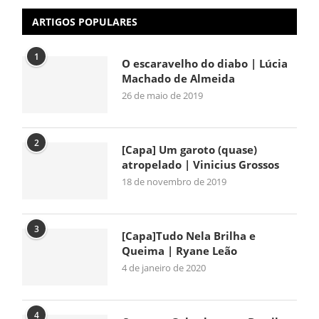
ARTIGOS POPULARES
1
O escaravelho do diabo | Lúcia
Machado de Almeida
26 de maio de 2019
2
[Capa] Um garoto (quase)
atropelado | Vinicius Grossos
18 de novembro de 2019
3
[Capa]Tudo Nela Brilha e
Queima | Ryane Leão
4 de janeiro de 2020
4