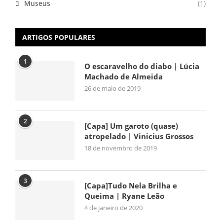
Museus
(1)
ARTIGOS POPULARES
1
O escaravelho do diabo | Lúcia
Machado de Almeida
26 de maio de 2019
2
[Capa] Um garoto (quase)
atropelado | Vinicius Grossos
18 de novembro de 2019
3
[Capa]Tudo Nela Brilha e
Queima | Ryane Leão
4 de janeiro de 2020