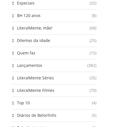
Especiais
(32)
BH 120 anos
(8)
LiteralMente, mãe!
(68)
Dilemas da idade
(25)
Quem faz
(15)
Lançamentos
(382)
LiteralMente Séries
(35)
LiteralMente Filmes
(70)
Top 10
(4)
Diários de Belorihills
(5)