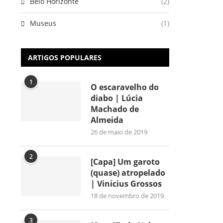
Belo Horizonte
(2)
Museus
(1)
ARTIGOS POPULARES
1
O escaravelho do
diabo | Lúcia
Machado de
Almeida
26 de maio de 2019
2
[Capa] Um garoto
(quase) atropelado
| Vinicius Grossos
18 de novembro de 2019
3