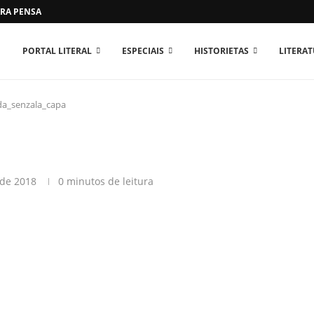
RA PENSAR O MUNDO...
PORTAL LITERAL
ESPECIAIS
HISTORIETAS
LITERA
da_senzala_capa
 de 2018
0 minutos de leitura