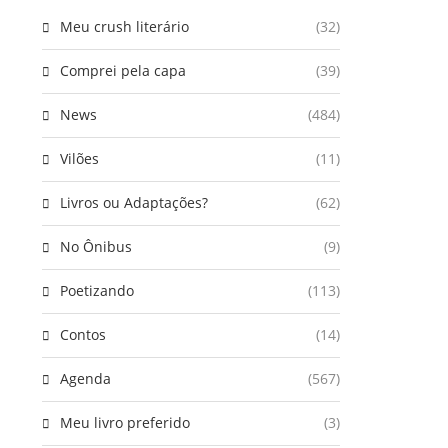
Meu crush literário
(32)
Comprei pela capa
(39)
News
(484)
Vilões
(11)
Livros ou Adaptações?
(62)
No Ônibus
(9)
Poetizando
(113)
Contos
(14)
Agenda
(567)
Meu livro preferido
(3)