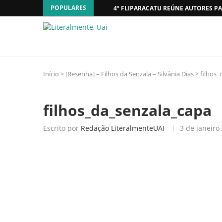
POPULARES
4º FLIPARACATU REÚNE AUTORES PA
Início
>
[Resenha] – Filhos da Senzala – Silvânia Dias
>
filhos_
filhos_da_senzala_capa
Escrito por
Redação LiteralmenteUAI
3 de janeiro