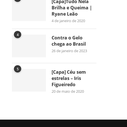
[Capa]Tudo Nela
Brilha e Queima |
Ryane Leão
4 de janeiro de 2020
4
Contra o Gelo
chega ao Brasil
26 de janeiro de 2023
5
[Capa] Céu sem
estrelas – Iris
Figueiredo
20 de maio de 2020