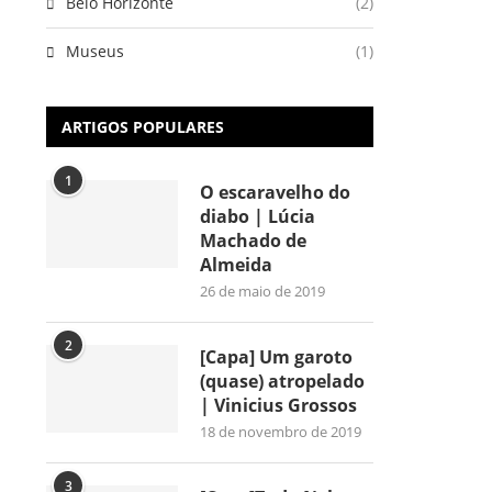
Belo Horizonte
(2)
Museus
(1)
ARTIGOS POPULARES
1
O escaravelho do
diabo | Lúcia
Machado de
Almeida
26 de maio de 2019
2
[Capa] Um garoto
(quase) atropelado
| Vinicius Grossos
18 de novembro de 2019
3