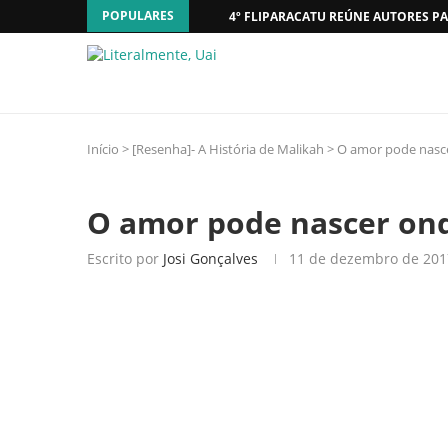
POPULARES
4º FLIPARACATU REÚNE AUTORES PA
Início
>
[Resenha]- A História de Malikah
>
O amor pode nasce
O amor pode nascer ond
Escrito por
Josi Gonçalves
11 de dezembro de 201