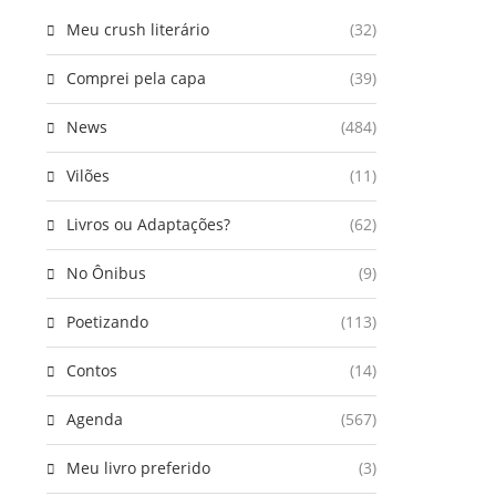
Meu crush literário
(32)
Comprei pela capa
(39)
News
(484)
Vilões
(11)
Livros ou Adaptações?
(62)
No Ônibus
(9)
Poetizando
(113)
Contos
(14)
Agenda
(567)
Meu livro preferido
(3)