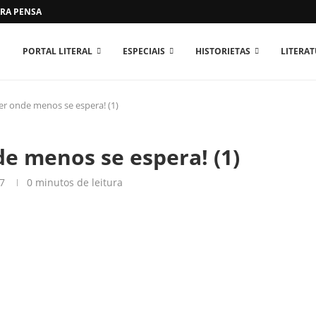
RA PENSAR O MUNDO...
PORTAL LITERAL
ESPECIAIS
HISTORIETAS
LITERA
r onde menos se espera! (1)
e menos se espera! (1)
7
0 minutos de leitura