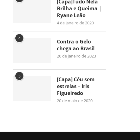
[Capa]Tudo Nela
Brilha e Queima |
Ryane Leão
4 de janeiro de 2020
4
Contra o Gelo
chega ao Brasil
26 de janeiro de 2023
5
[Capa] Céu sem
estrelas – Iris
Figueiredo
20 de maio de 2020