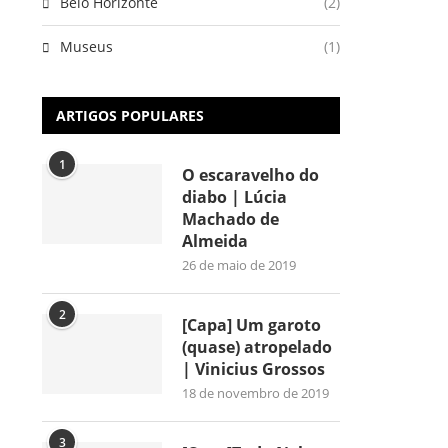
Belo Horizonte
(2)
Museus
(1)
ARTIGOS POPULARES
1
O escaravelho do
diabo | Lúcia
Machado de
Almeida
26 de maio de 2019
2
[Capa] Um garoto
(quase) atropelado
| Vinicius Grossos
18 de novembro de 2019
3