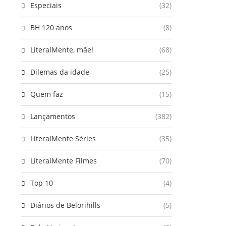
Especiais
(32)
BH 120 anos
(8)
LiteralMente, mãe!
(68)
Dilemas da idade
(25)
Quem faz
(15)
Lançamentos
(382)
LiteralMente Séries
(35)
LiteralMente Filmes
(70)
Top 10
(4)
Diários de Belorihills
(5)