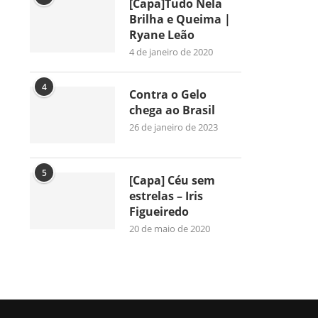
[Capa]Tudo Nela
Brilha e Queima |
Ryane Leão
4 de janeiro de 2020
4
Contra o Gelo
chega ao Brasil
26 de janeiro de 2023
5
[Capa] Céu sem
estrelas – Iris
Figueiredo
20 de maio de 2020