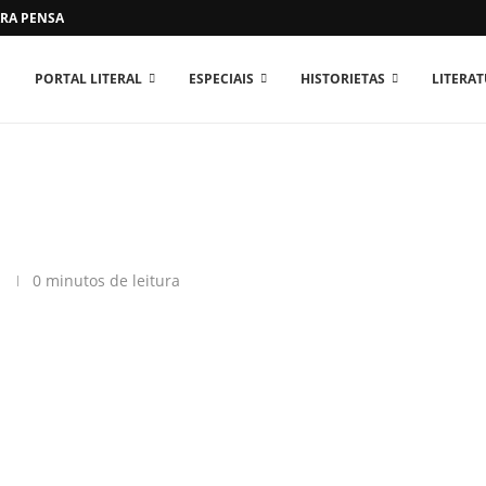
RA PENSAR O MUNDO...
PORTAL LITERAL
ESPECIAIS
HISTORIETAS
LITERA
0 minutos de leitura