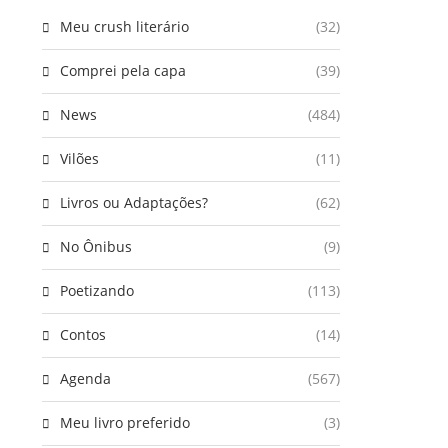
Meu crush literário
(32)
Comprei pela capa
(39)
News
(484)
Vilões
(11)
Livros ou Adaptações?
(62)
No Ônibus
(9)
Poetizando
(113)
Contos
(14)
Agenda
(567)
Meu livro preferido
(3)