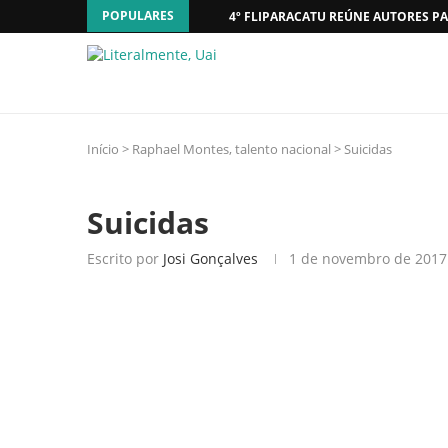
POPULARES
4º FLIPARACATU REÚNE AUTORES PA
Início
>
Raphael Montes, talento nacional
>
Suicidas
Suicidas
Escrito por
Josi Gonçalves
1 de novembro de 2017