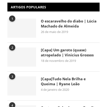
ARTIGOS POPULARES
1
O escaravelho do diabo | Lúcia
Machado de Almeida
26 de maio de 2019
2
[Capa] Um garoto (quase)
atropelado | Vinicius Grossos
18 de novembro de 2019
3
[Capa]Tudo Nela Brilha e
Queima | Ryane Leão
4 de janeiro de 2020
4