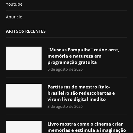
Youtube
Anuncie
ARTIGOS RECENTES
“Museus Pampulha” reúne arte,
memória e natureza em
programação gratuita
5 de agosto de 2026
Partituras de maestro ítalo-
brasileiro são redescobertas e
viram livro digital inédito
3 de agosto de 2026
Livro mostra como o cinema criar
memórias e estimula a imaginação