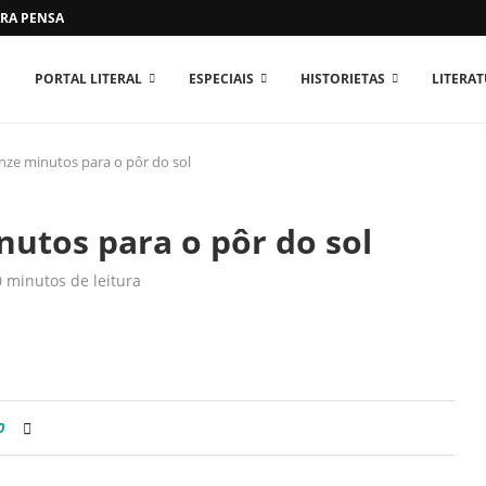
RA PENSAR O MUNDO...
PORTAL LITERAL
ESPECIAIS
HISTORIETAS
LITERA
nze minutos para o pôr do sol
nutos para o pôr do sol
0 minutos de leitura
0