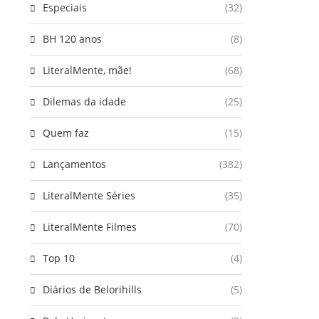
Especiais
(32)
BH 120 anos
(8)
LiteralMente, mãe!
(68)
Dilemas da idade
(25)
Quem faz
(15)
Lançamentos
(382)
LiteralMente Séries
(35)
LiteralMente Filmes
(70)
Top 10
(4)
Diários de Belorihills
(5)