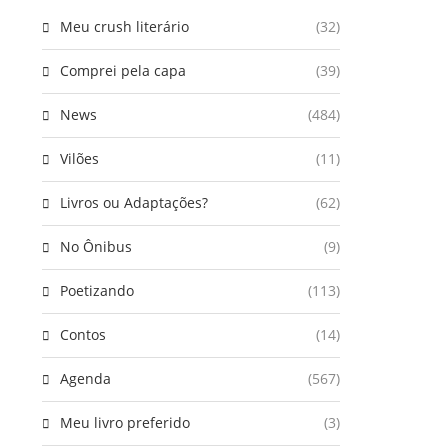
Meu crush literário
(32)
Comprei pela capa
(39)
News
(484)
Vilões
(11)
Livros ou Adaptações?
(62)
No Ônibus
(9)
Poetizando
(113)
Contos
(14)
Agenda
(567)
Meu livro preferido
(3)