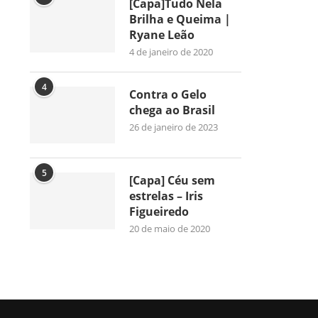
[Capa]Tudo Nela
Brilha e Queima |
Ryane Leão
4 de janeiro de 2020
4
Contra o Gelo
chega ao Brasil
26 de janeiro de 2023
5
[Capa] Céu sem
estrelas – Iris
Figueiredo
20 de maio de 2020