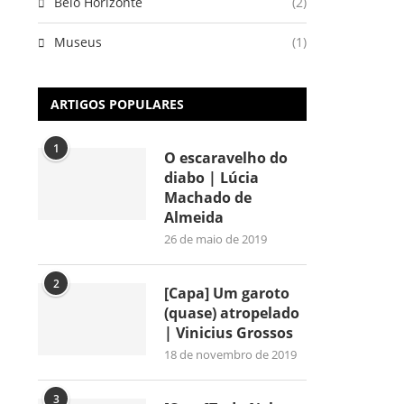
Belo Horizonte
(2)
Museus
(1)
ARTIGOS POPULARES
1
O escaravelho do
diabo | Lúcia
Machado de
Almeida
26 de maio de 2019
2
[Capa] Um garoto
(quase) atropelado
| Vinicius Grossos
18 de novembro de 2019
3