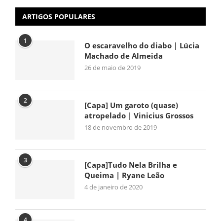
ARTIGOS POPULARES
1
O escaravelho do diabo | Lúcia
Machado de Almeida
26 de maio de 2019
2
[Capa] Um garoto (quase)
atropelado | Vinicius Grossos
18 de novembro de 2019
3
[Capa]Tudo Nela Brilha e
Queima | Ryane Leão
4 de janeiro de 2020
4