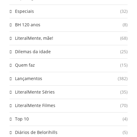
Especiais
(32)
BH 120 anos
(8)
LiteralMente, mãe!
(68)
Dilemas da idade
(25)
Quem faz
(15)
Lançamentos
(382)
LiteralMente Séries
(35)
LiteralMente Filmes
(70)
Top 10
(4)
Diários de Belorihills
(5)