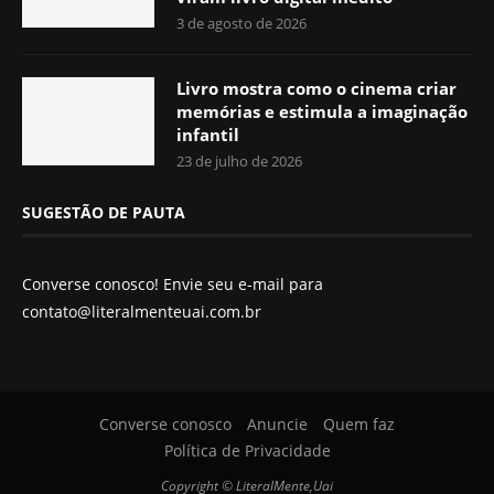
3 de agosto de 2026
Livro mostra como o cinema criar
memórias e estimula a imaginação
infantil
23 de julho de 2026
SUGESTÃO DE PAUTA
Converse conosco! Envie seu e-mail para
contato@literalmenteuai.com.br
Converse conosco
Anuncie
Quem faz
Política de Privacidade
Copyright © LiteralMente,Uai