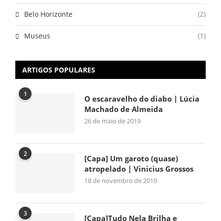
Belo Horizonte
(2)
Museus
(1)
ARTIGOS POPULARES
1
O escaravelho do diabo | Lúcia
Machado de Almeida
26 de maio de 2019
2
[Capa] Um garoto (quase)
atropelado | Vinicius Grossos
18 de novembro de 2019
3
[Capa]Tudo Nela Brilha e