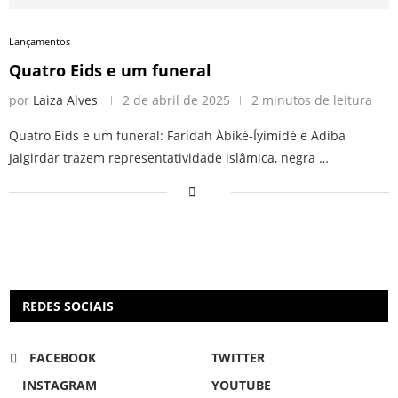
Lançamentos
Quatro Eids e um funeral
por
Laiza Alves
2 de abril de 2025
2 minutos de leitura
Quatro Eids e um funeral: Faridah Àbíké-Íyímídé e Adiba
Jaigirdar trazem representatividade islâmica, negra …
REDES SOCIAIS
FACEBOOK
TWITTER
INSTAGRAM
YOUTUBE