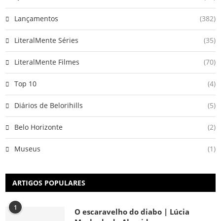
Lançamentos
(382)
LiteralMente Séries
(35)
LiteralMente Filmes
(70)
Top 10
(4)
Diários de Belorihills
(5)
Belo Horizonte
(2)
Museus
(1)
ARTIGOS POPULARES
1
O escaravelho do diabo | Lúcia