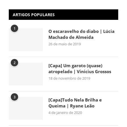
ARTIGOS POPULARES
1
O escaravelho do diabo | Lúcia
Machado de Almeida
26 de maio de 2019
2
[Capa] Um garoto (quase)
atropelado | Vinicius Grossos
18 de novembro de 2019
3
[Capa]Tudo Nela Brilha e
Queima | Ryane Leão
4 de janeiro de 2020