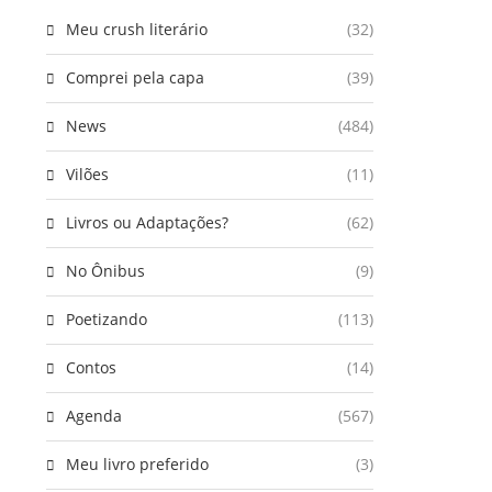
Meu crush literário
(32)
Comprei pela capa
(39)
News
(484)
Vilões
(11)
Livros ou Adaptações?
(62)
No Ônibus
(9)
Poetizando
(113)
Contos
(14)
Agenda
(567)
Meu livro preferido
(3)