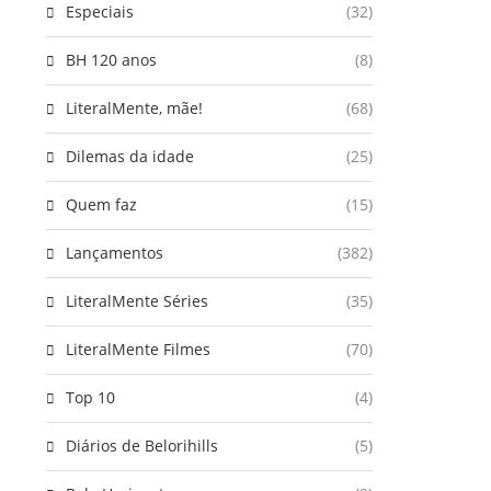
Especiais
(32)
BH 120 anos
(8)
LiteralMente, mãe!
(68)
Dilemas da idade
(25)
Quem faz
(15)
Lançamentos
(382)
LiteralMente Séries
(35)
LiteralMente Filmes
(70)
Top 10
(4)
Diários de Belorihills
(5)