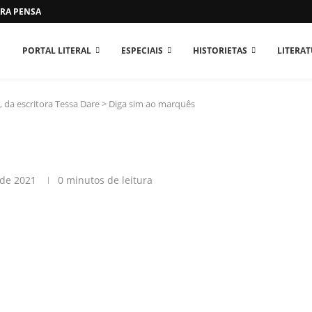
RA PENSAR O MUNDO...
PORTAL LITERAL
ESPECIAIS
HISTORIETAS
LITERA
, da escritora Tessa Dare
>
Diga sim ao marquês
 de 2021
0 minutos de leitura