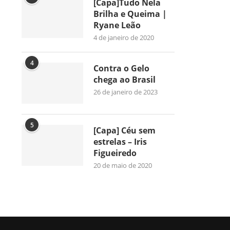
[Capa]Tudo Nela
Brilha e Queima |
Ryane Leão
4 de janeiro de 2020
4
Contra o Gelo
chega ao Brasil
26 de janeiro de 2023
5
[Capa] Céu sem
estrelas – Iris
Figueiredo
20 de maio de 2020