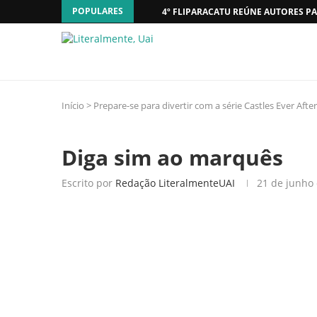
POPULARES
4º FLIPARACATU REÚNE AUTORES PA
Início
>
Prepare-se para divertir com a série Castles Ever After
Diga sim ao marquês
Escrito por
Redação LiteralmenteUAI
21 de junho