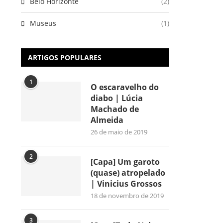
Belo Horizonte
(2)
Museus
(1)
ARTIGOS POPULARES
1
O escaravelho do
diabo | Lúcia
Machado de
Almeida
26 de maio de 2019
2
[Capa] Um garoto
(quase) atropelado
| Vinicius Grossos
18 de novembro de 2019
3