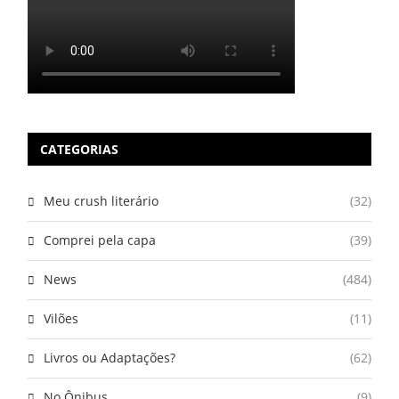
CATEGORIAS
Meu crush literário
(32)
Comprei pela capa
(39)
News
(484)
Vilões
(11)
Livros ou Adaptações?
(62)
No Ônibus
(9)