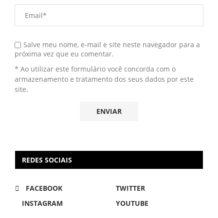
Salve meu nome, e-mail e site neste navegador para a
próxima vez que eu comentar.
* Ao utilizar este formulário você concorda com o
armazenamento e tratamento dos seus dados por este
site.
REDES SOCIAIS
FACEBOOK
TWITTER
INSTAGRAM
YOUTUBE