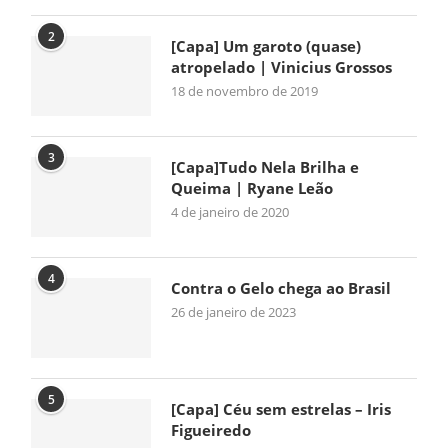
2
[Capa] Um garoto (quase)
atropelado | Vinicius Grossos
18 de novembro de 2019
3
[Capa]Tudo Nela Brilha e
Queima | Ryane Leão
4 de janeiro de 2020
4
Contra o Gelo chega ao Brasil
26 de janeiro de 2023
5
[Capa] Céu sem estrelas – Iris
Figueiredo