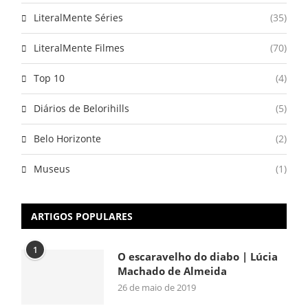
LiteralMente Séries
(35)
LiteralMente Filmes
(70)
Top 10
(4)
Diários de Belorihills
(5)
Belo Horizonte
(2)
Museus
(1)
ARTIGOS POPULARES
1
O escaravelho do diabo | Lúcia
Machado de Almeida
26 de maio de 2019