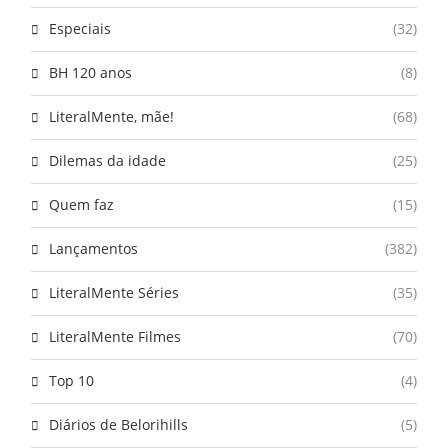
Especiais
(32)
BH 120 anos
(8)
LiteralMente, mãe!
(68)
Dilemas da idade
(25)
Quem faz
(15)
Lançamentos
(382)
LiteralMente Séries
(35)
LiteralMente Filmes
(70)
Top 10
(4)
Diários de Belorihills
(5)