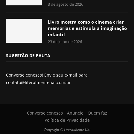
3 de agosto de 2026
Livro mostra como o cinema criar
memórias e estimula a imaginação
infantil
23 de julho de 2026
SUGESTÃO DE PAUTA
Converse conosco! Envie seu e-mail para
contato@literalmenteuai.com.br
Converse conosco
Anuncie
Quem faz
Política de Privacidade
Copyright © LiteralMente,Uai