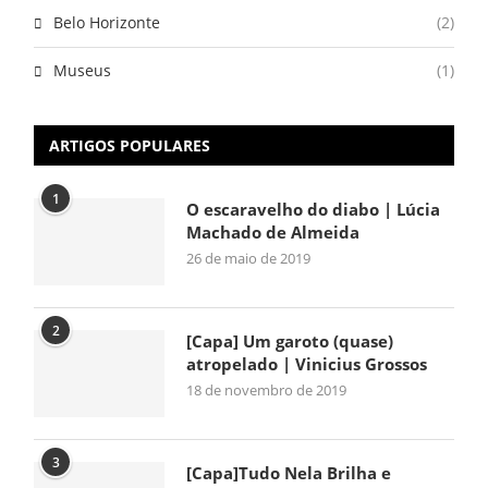
Belo Horizonte
(2)
Museus
(1)
ARTIGOS POPULARES
1
O escaravelho do diabo | Lúcia
Machado de Almeida
26 de maio de 2019
2
[Capa] Um garoto (quase)
atropelado | Vinicius Grossos
18 de novembro de 2019
3
[Capa]Tudo Nela Brilha e