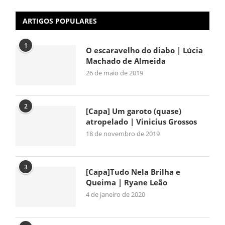
ARTIGOS POPULARES
1
O escaravelho do diabo | Lúcia
Machado de Almeida
26 de maio de 2019
2
[Capa] Um garoto (quase)
atropelado | Vinicius Grossos
18 de novembro de 2019
3
[Capa]Tudo Nela Brilha e
Queima | Ryane Leão
4 de janeiro de 2020