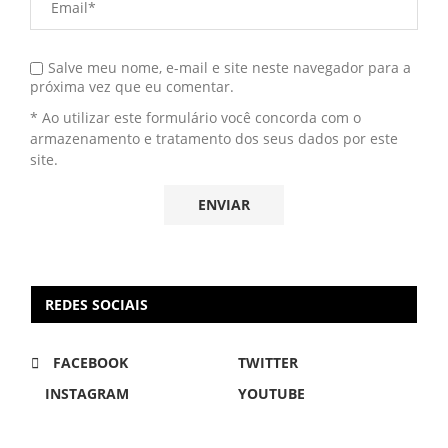
Salve meu nome, e-mail e site neste navegador para a
próxima vez que eu comentar.
* Ao utilizar este formulário você concorda com o
armazenamento e tratamento dos seus dados por este
site.
REDES SOCIAIS
FACEBOOK
TWITTER
INSTAGRAM
YOUTUBE