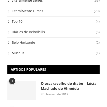
LiteralMente Séries
(35)
LiteralMente Filmes
(70)
Top 10
(4)
Diários de Belorihills
(5)
Belo Horizonte
(2)
Museus
(1)
ARTIGOS POPULARES
1
O escaravelho do diabo | Lúcia
Machado de Almeida
26 de maio de 2019