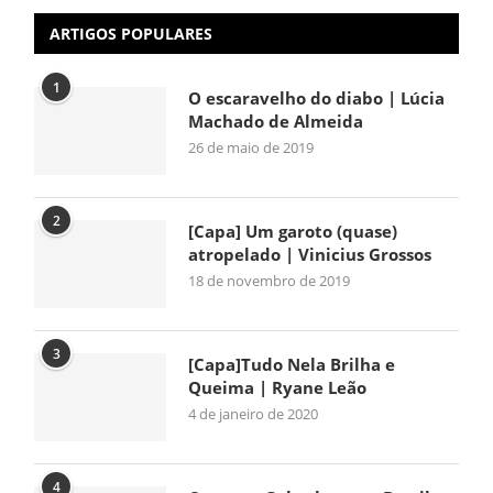
ARTIGOS POPULARES
1
O escaravelho do diabo | Lúcia
Machado de Almeida
26 de maio de 2019
2
[Capa] Um garoto (quase)
atropelado | Vinicius Grossos
18 de novembro de 2019
3
[Capa]Tudo Nela Brilha e
Queima | Ryane Leão
4 de janeiro de 2020
4