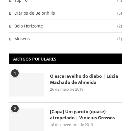
Top 10
(4)
Diários de Belorihills
(5)
Belo Horizonte
(2)
Museus
(1)
ARTIGOS POPULARES
1
O escaravelho do diabo | Lúcia
Machado de Almeida
26 de maio de 2019
2
[Capa] Um garoto (quase)
atropelado | Vinicius Grossos
18 de novembro de 2019