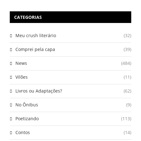
CATEGORIAS
Meu crush literário
(32)
Comprei pela capa
(39)
News
(484)
Vilões
(11)
Livros ou Adaptações?
(62)
No Ônibus
(9)
Poetizando
(113)
Contos
(14)