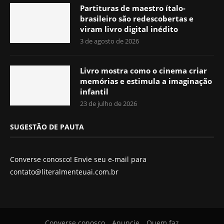
Partituras de maestro ítalo-
brasileiro são redescobertas e
viram livro digital inédito
3 de agosto de 2026
Livro mostra como o cinema criar
memórias e estimula a imaginação
infantil
23 de julho de 2026
SUGESTÃO DE PAUTA
Converse conosco! Envie seu e-mail para
contato@literalmenteuai.com.br
Converse conosco
Anuncie
Quem faz