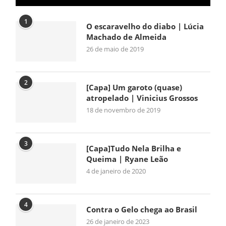
1
O escaravelho do diabo | Lúcia
Machado de Almeida
26 de maio de 2019
2
[Capa] Um garoto (quase)
atropelado | Vinicius Grossos
18 de novembro de 2019
3
[Capa]Tudo Nela Brilha e
Queima | Ryane Leão
4 de janeiro de 2020
4
Contra o Gelo chega ao Brasil
26 de janeiro de 2023