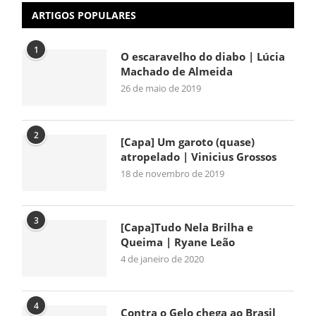
ARTIGOS POPULARES
1
O escaravelho do diabo | Lúcia
Machado de Almeida
26 de maio de 2019
2
[Capa] Um garoto (quase)
atropelado | Vinicius Grossos
18 de novembro de 2019
3
[Capa]Tudo Nela Brilha e
Queima | Ryane Leão
4 de janeiro de 2020
4
Contra o Gelo chega ao Brasil