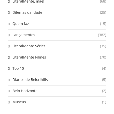
LiteralMente, mãe!
(68)
Dilemas da idade
(25)
Quem faz
(15)
Lançamentos
(382)
LiteralMente Séries
(35)
LiteralMente Filmes
(70)
Top 10
(4)
Diários de Belorihills
(5)
Belo Horizonte
(2)
Museus
(1)