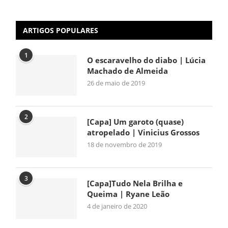
ARTIGOS POPULARES
1
O escaravelho do diabo | Lúcia
Machado de Almeida
26 de maio de 2019
2
[Capa] Um garoto (quase)
atropelado | Vinicius Grossos
18 de novembro de 2019
3
[Capa]Tudo Nela Brilha e
Queima | Ryane Leão
4 de janeiro de 2020