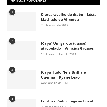
ARTIGOS POPULARES
1
O escaravelho do diabo | Lúcia
Machado de Almeida
26 de maio de 2019
2
[Capa] Um garoto (quase)
atropelado | Vinicius Grossos
18 de novembro de 2019
3
[Capa]Tudo Nela Brilha e
Queima | Ryane Leão
4 de janeiro de 2020
4
Contra o Gelo chega ao Brasil
26 de janeiro de 2023