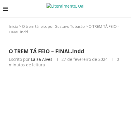
Início
>
O trem tá feio, por Gustavo Tubarão
>
O TREM TÁ FEIO –
FINAL.indd
O TREM TÁ FEIO – FINAL.indd
Escrito por
Laiza Alves
27 de fevereiro de 2024
0
minutos de leitura