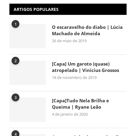
ARTIGOS POPULARES
1
O escaravelho do diabo | Lúcia
Machado de Almeida
26 de maio de 2019
2
[Capa] Um garoto (quase)
atropelado | Vinicius Grossos
18 de novembro de 2019
3
[Capa]Tudo Nela Brilha e
Queima | Ryane Leão
4 de janeiro de 2020
4