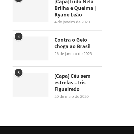
[Capa]Tudo Nela
Brilha e Queima |
Ryane Leão
4 de janeiro de 2020
4
Contra o Gelo
chega ao Brasil
26 de janeiro de 2023
5
[Capa] Céu sem
estrelas – Iris
Figueiredo
20 de maio de 2020