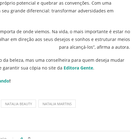
no próprio potencial e quebrar as convenções. Com uma
 seu grande diferencial: transformar adversidades em
importa de onde viemos. Na vida, o mais importante é estar no
 olhar em direção aos seus desejos e sonhos e estruturar meios
para alcançá-los”, afirma a autora.
mo da beleza, mas uma conselheira para quem deseja mudar
garantir sua cópia no site da
Editora Gente
.
ando
!
NATALIA BEAUTY
NATALIA MARTINS
rio
0