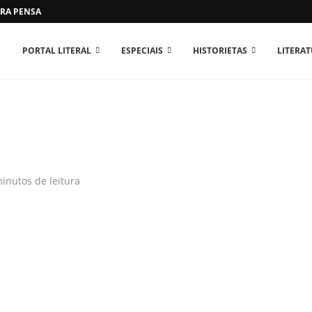
RA PENSAR O MUNDO...
PORTAL LITERAL
ESPECIAIS
HISTORIETAS
LITERA
inutos de leitura