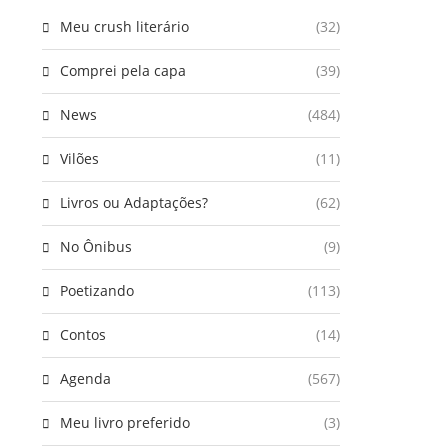
Meu crush literário
(32)
Comprei pela capa
(39)
News
(484)
Vilões
(11)
Livros ou Adaptações?
(62)
No Ônibus
(9)
Poetizando
(113)
Contos
(14)
Agenda
(567)
Meu livro preferido
(3)