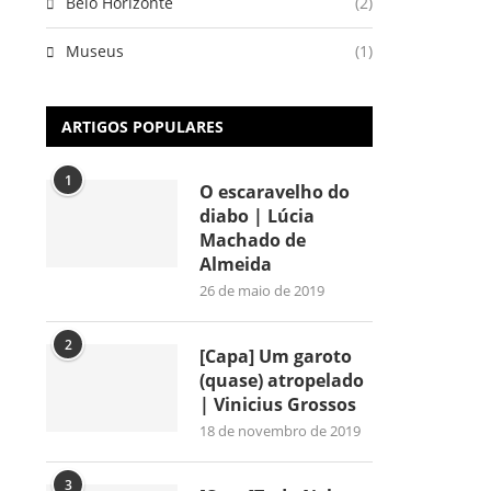
Belo Horizonte
(2)
Museus
(1)
ARTIGOS POPULARES
1
O escaravelho do
diabo | Lúcia
Machado de
Almeida
26 de maio de 2019
2
[Capa] Um garoto
(quase) atropelado
| Vinicius Grossos
18 de novembro de 2019
3