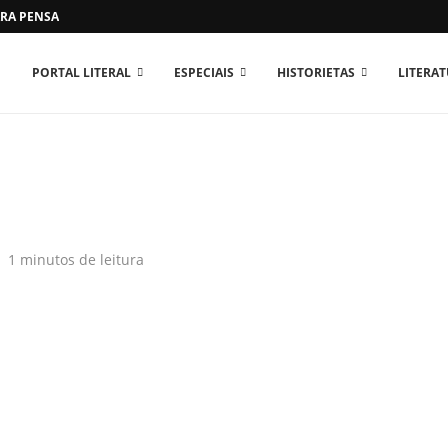
RA PENSAR O MUNDO...
PORTAL LITERAL
ESPECIAIS
HISTORIETAS
LITERA
1 minutos de leitura