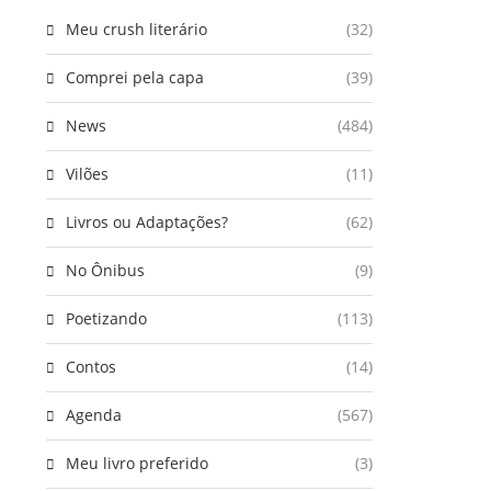
Meu crush literário
(32)
Comprei pela capa
(39)
News
(484)
Vilões
(11)
Livros ou Adaptações?
(62)
No Ônibus
(9)
Poetizando
(113)
Contos
(14)
Agenda
(567)
Meu livro preferido
(3)