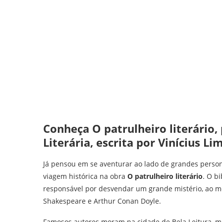
Conheça O patrulheiro literário,
Literária, escrita por Vinícius Li
Já pensou em se aventurar ao lado de grandes persona
viagem histórica na obra
O patrulheiro literário
. O b
responsável por desvendar um grande mistério, ao 
Shakespeare e Arthur Conan Doyle.
Famosos autores moram na cidade de Bela Leitura, ma