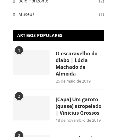
Belo Horizonte
(2)
Museus
(1)
ARTIGOS POPULARES
1
O escaravelho do
diabo | Lúcia
Machado de
Almeida
26 de maio de 2019
2
[Capa] Um garoto
(quase) atropelado
| Vinicius Grossos
18 de novembro de 2019
3