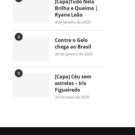
[Capa]Tudo Nela
Brilha e Queima |
Ryane Leão
4 de janeiro de 2020
4
Contra o Gelo
chega ao Brasil
26 de janeiro de 2023
5
[Capa] Céu sem
estrelas – Iris
Figueiredo
20 de maio de 2020