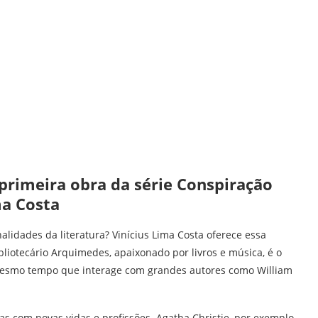
 primeira obra da série Conspiração
ma Costa
lidades da literatura? Vinícius Lima Costa oferece essa
ibliotecário Arquimedes, apaixonado por livros e música, é o
mesmo tempo que interage com grandes autores como William
s com novas vidas e profissões. Agatha Christie, por exemplo,