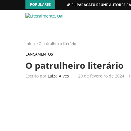
POPULARES
4º FLIPARACATU REÚNE AUTORES PA
Início
>
O patrulheiro literário
LANÇAMENTOS
O patrulheiro literário
Escrito por
Laiza Alves
20 de fevereiro de 2024