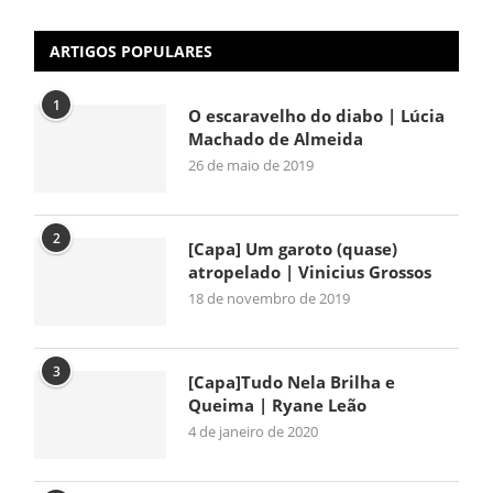
ARTIGOS POPULARES
1
O escaravelho do diabo | Lúcia
Machado de Almeida
26 de maio de 2019
2
[Capa] Um garoto (quase)
atropelado | Vinicius Grossos
18 de novembro de 2019
3
[Capa]Tudo Nela Brilha e
Queima | Ryane Leão
4 de janeiro de 2020