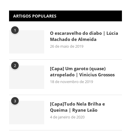
ARTIGOS POPULARES
1
O escaravelho do diabo | Lúcia
Machado de Almeida
26 de maio de 2019
2
[Capa] Um garoto (quase)
atropelado | Vinicius Grossos
18 de novembro de 2019
3
[Capa]Tudo Nela Brilha e
Queima | Ryane Leão
4 de janeiro de 2020