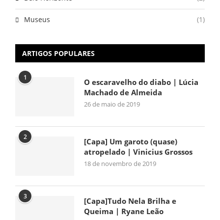
Museus
(1)
ARTIGOS POPULARES
1
O escaravelho do diabo | Lúcia
Machado de Almeida
26 de maio de 2019
2
[Capa] Um garoto (quase)
atropelado | Vinicius Grossos
18 de novembro de 2019
3
[Capa]Tudo Nela Brilha e
Queima | Ryane Leão