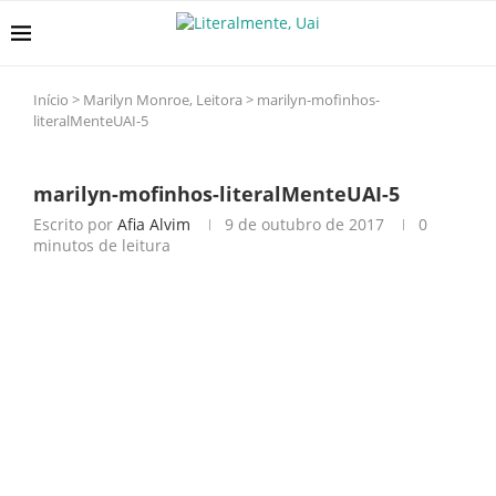
Início
>
Marilyn Monroe, Leitora
>
marilyn-mofinhos-
literalMenteUAI-5
marilyn-mofinhos-literalMenteUAI-5
Escrito por
Afia Alvim
9 de outubro de 2017
0
minutos de leitura