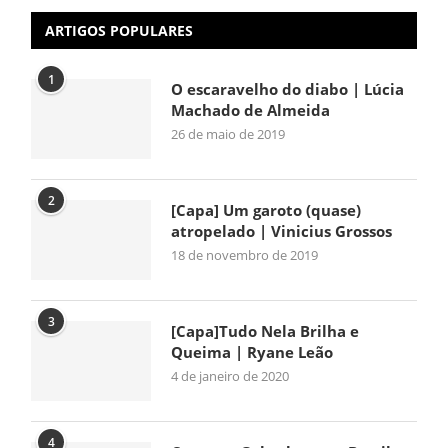
ARTIGOS POPULARES
1
O escaravelho do diabo | Lúcia
Machado de Almeida
26 de maio de 2019
2
[Capa] Um garoto (quase)
atropelado | Vinicius Grossos
18 de novembro de 2019
3
[Capa]Tudo Nela Brilha e
Queima | Ryane Leão
4 de janeiro de 2020
4