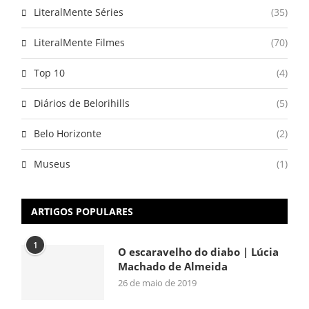
LiteralMente Séries
(35)
LiteralMente Filmes
(70)
Top 10
(4)
Diários de Belorihills
(5)
Belo Horizonte
(2)
Museus
(1)
ARTIGOS POPULARES
1
O escaravelho do diabo | Lúcia
Machado de Almeida
26 de maio de 2019