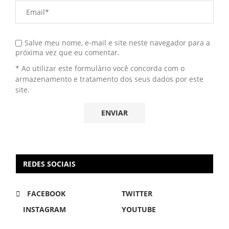
Salve meu nome, e-mail e site neste navegador para a
próxima vez que eu comentar.
* Ao utilizar este formulário você concorda com o
armazenamento e tratamento dos seus dados por este
site.
REDES SOCIAIS
FACEBOOK
TWITTER
INSTAGRAM
YOUTUBE